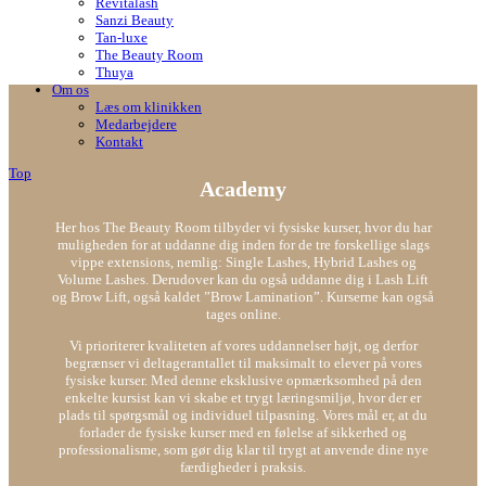
Revitalash
Sanzi Beauty
Tan-luxe
The Beauty Room
Thuya
Om os
Læs om klinikken
Medarbejdere
Kontakt
Top
Academy
Her hos The Beauty Room tilbyder vi fysiske kurser, hvor du har
muligheden for at uddanne dig inden for de tre forskellige slags
vippe extensions, nemlig: Single Lashes, Hybrid Lashes og
Volume Lashes. Derudover kan du også uddanne dig i Lash Lift
og Brow Lift, også kaldet ”Brow Lamination”. Kurserne kan også
tages online.
Vi prioriterer kvaliteten af vores uddannelser højt, og derfor
begrænser vi deltagerantallet til maksimalt to elever på vores
fysiske kurser. Med denne eksklusive opmærksomhed på den
enkelte kursist kan vi skabe et trygt læringsmiljø, hvor der er
plads til spørgsmål og individuel tilpasning. Vores mål er, at du
forlader de fysiske kurser med en følelse af sikkerhed og
professionalisme, som gør dig klar til trygt at anvende dine nye
færdigheder i praksis.