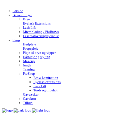
Gratis fragt over 599,- | Hurtig levering 1-4 hverdage
Forside
Behandlinger
Bryn
Eyelash Extensions
Lash Lift
Microblading / PhiBrows
Laser tatoveringsfjernelse
Shop
Hudpleje
Kropspleje
Pleje til bryn og vipper
Hårpleje og styling
Makeup
Negle
Tanning
ProShop
Brow Lamination
Eyelash extensions
Lash Lift
Tools og tilbehør
Gaveæsker
Gavekort
Tilbud