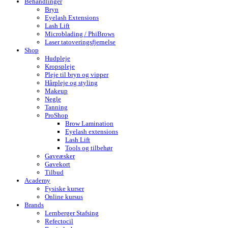
Behandlinger
Bryn
Eyelash Extensions
Lash Lift
Microblading / PhiBrows
Laser tatoveringsfjernelse
Shop
Hudpleje
Kropspleje
Pleje til bryn og vipper
Hårpleje og styling
Makeup
Negle
Tanning
ProShop
Brow Lamination
Eyelash extensions
Lash Lift
Tools og tilbehør
Gaveæsker
Gavekort
Tilbud
Academy
Fysiske kurser
Online kursus
Brands
Lernberger Stafsing
Refectocil