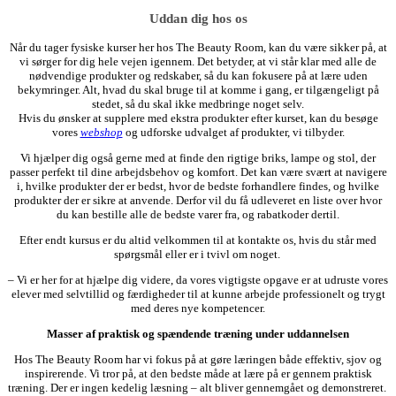
Uddan dig hos os
Når du tager fysiske kurser her hos The Beauty Room, kan du være sikker på, at
vi sørger for dig hele vejen igennem. Det betyder, at vi står klar med alle de
nødvendige produkter og redskaber, så du kan fokusere på at lære uden
bekymringer. Alt, hvad du skal bruge til at komme i gang, er tilgængeligt på
stedet, så du skal ikke medbringe noget selv.
Hvis du ønsker at supplere med ekstra produkter efter kurset, kan du besøge
vores
webshop
og udforske udvalget af produkter, vi tilbyder.
Vi hjælper dig også gerne med at finde den rigtige briks, lampe og stol, der
passer perfekt til dine arbejdsbehov og komfort. Det kan være svært at navigere
i, hvilke produkter der er bedst, hvor de bedste forhandlere findes, og hvilke
produkter der er sikre at anvende. D
erfor vil du få udleveret en liste over hvor
du kan bestille alle de bedste varer fra, og rabatkoder dertil.
Efter endt kursus er du altid velkommen til at kontakte os, hvis du står med
spørgsmål eller er i tvivl om noget.
– Vi er her for at hjælpe dig videre, da vores vigtigste opgave er at udruste vores
elever med selvtillid og færdigheder til at kunne arbejde professionelt og trygt
med deres nye kompetencer.
Masser af praktisk og spændende træning under uddannelsen
Hos The Beauty Room har vi fokus på at gøre læringen både effektiv, sjov og
inspirerende. Vi tror på, at den bedste måde at lære på er gennem praktisk
træning.
Der er ingen kedelig læsning – alt bliver gennemgået og demonstreret.