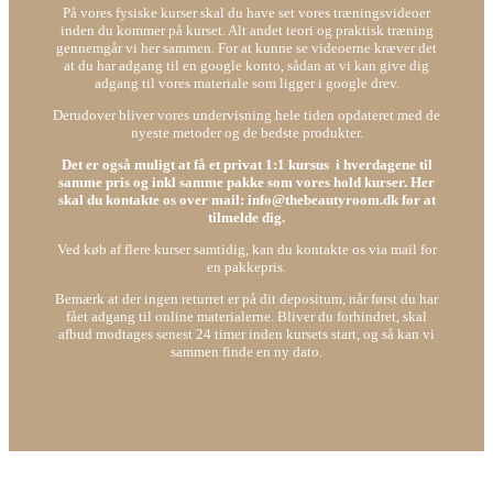
På vores fysiske kurser skal du have set vores træningsvideoer
inden du kommer på kurset. Alt andet teori og praktisk træning
gennemgår vi her sammen. For at kunne se videoerne kræver det
at du har adgang til en google konto, sådan at vi kan give dig
adgang til vores materiale som ligger i google drev.
Derudover bliver vores undervisning hele tiden opdateret med de
nyeste metoder og de bedste produkter.
Det er også muligt at få et privat 1:1 kursus i hverdagene til
samme pris og inkl samme pakke som vores hold kurser. Her
skal du kontakte os over mail: info@thebeautyroom.dk for at
tilmelde dig.
Ved køb af flere kurser samtidig, kan du kontakte os via mail for
en pakkepris.
Bemærk at der ingen returret er på dit depositum, når først du har
fået adgang til online materialerne. Bliver du forhindret, skal
afbud modtages senest 24 timer inden kursets start, og så kan vi
sammen finde en ny dato.