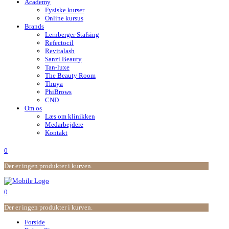
Academy
Fysiske kurser
Online kursus
Brands
Lernberger Stafsing
Refectocil
Revitalash
Sanzi Beauty
Tan-luxe
The Beauty Room
Thuya
PhiBrows
CND
Om os
Læs om klinikken
Medarbejdere
Kontakt
0
Der er ingen produkter i kurven.
0
Der er ingen produkter i kurven.
Forside