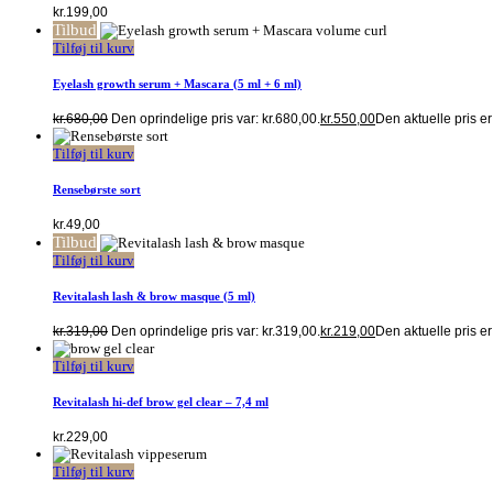
kr.
199,00
Tilbud
Tilføj til kurv
Eyelash growth serum + Mascara (5 ml + 6 ml)
kr.
680,00
Den oprindelige pris var: kr.680,00.
kr.
550,00
Den aktuelle pris er
Tilføj til kurv
Rensebørste sort
kr.
49,00
Tilbud
Tilføj til kurv
Revitalash lash & brow masque (5 ml)
kr.
319,00
Den oprindelige pris var: kr.319,00.
kr.
219,00
Den aktuelle pris er
Tilføj til kurv
Revitalash hi-def brow gel clear – 7,4 ml
kr.
229,00
Tilføj til kurv