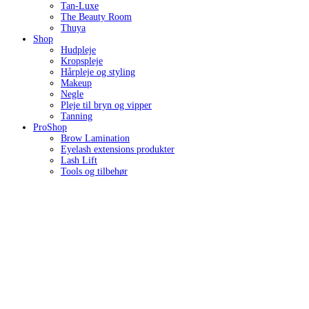
Tan-Luxe
The Beauty Room
Thuya
Shop
Hudpleje
Kropspleje
Hårpleje og styling
Makeup
Negle
Pleje til bryn og vipper
Tanning
ProShop
Brow Lamination
Eyelash extensions produkter
Lash Lift
Tools og tilbehør
Kontakt
The Beauty Room
v/ Marie Mollerup Andersen
Gormsgade 8A, 7100 Vejle