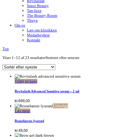
Revitalash
Sanzi Beauty
Tan-luxe
The Beauty Room
Thuya
Om os
Læs om klinikken
Medarbejdere
Kontakt
Top
Viser 1–12 af 23 resultater
Sorteret efter seneste
Tilføj til kurv
Revitalash Advanced Sensitive serum – 2 ml
kr.
699,00
Udsolgt
Læs mere
Rensebørste lyserød
kr.
49,00