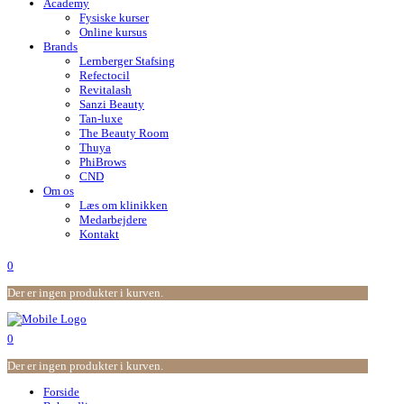
Academy
Fysiske kurser
Online kursus
Brands
Lernberger Stafsing
Refectocil
Revitalash
Sanzi Beauty
Tan-luxe
The Beauty Room
Thuya
PhiBrows
CND
Om os
Læs om klinikken
Medarbejdere
Kontakt
0
Der er ingen produkter i kurven.
0
Der er ingen produkter i kurven.
Forside