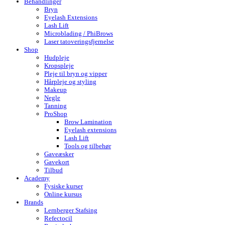
Behandlinger
Bryn
Eyelash Extensions
Lash Lift
Microblading / PhiBrows
Laser tatoveringsfjernelse
Shop
Hudpleje
Kropspleje
Pleje til bryn og vipper
Hårpleje og styling
Makeup
Negle
Tanning
ProShop
Brow Lamination
Eyelash extensions
Lash Lift
Tools og tilbehør
Gaveæsker
Gavekort
Tilbud
Academy
Fysiske kurser
Online kursus
Brands
Lernberger Stafsing
Refectocil