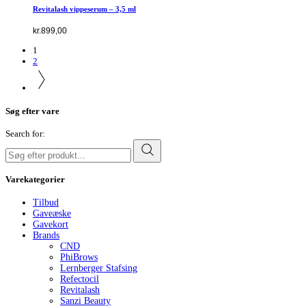
Revitalash vippeserum – 3,5 ml
kr.
899,00
1
2
Søg efter vare
Search for:
Varekategorier
Tilbud
Gaveæske
Gavekort
Brands
CND
PhiBrows
Lernberger Stafsing
Refectocil
Revitalash
Sanzi Beauty