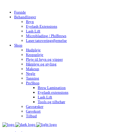
Gratis fragt over 599,- | Hurtig levering 1-4 hverdage
Forside
Behandlinger
Bryn
Eyelash Extensions
Lash Lift
Microblading / PhiBrows
Laser tatoveringsfjernelse
Shop
Hudpleje
Kropspleje
Pleje til bryn og vipper
Hårpleje og styling
Makeup
Negle
Tanning
ProShop
Brow Lamination
Eyelash extensions
Lash Lift
Tools og tilbehør
Gaveæsker
Gavekort
Tilbud