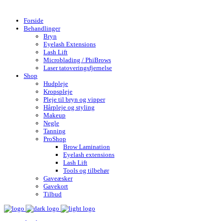
Gratis fragt over 599,- | Hurtig levering 1-4 hverdage
Forside
Behandlinger
Bryn
Eyelash Extensions
Lash Lift
Microblading / PhiBrows
Laser tatoveringsfjernelse
Shop
Hudpleje
Kropspleje
Pleje til bryn og vipper
Hårpleje og styling
Makeup
Negle
Tanning
ProShop
Brow Lamination
Eyelash extensions
Lash Lift
Tools og tilbehør
Gaveæsker
Gavekort
Tilbud