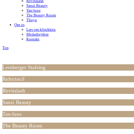
Revitalash
Sanzi Beauty
Tan-luxe
The Beauty Room
Thuya
Om os
Læs om klinikken
Medarbejdere
Kontakt
Top
Lernberger Stafsing
Refectocil
Revitalash
Sanzi Beauty
Tan-luxe
The Beauty Room