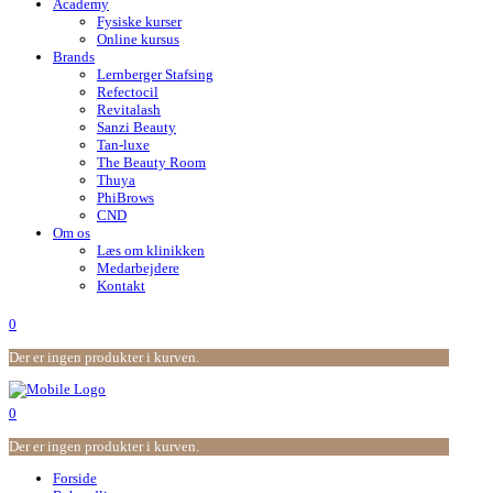
Academy
Fysiske kurser
Online kursus
Brands
Lernberger Stafsing
Refectocil
Revitalash
Sanzi Beauty
Tan-luxe
The Beauty Room
Thuya
PhiBrows
CND
Om os
Læs om klinikken
Medarbejdere
Kontakt
0
Der er ingen produkter i kurven.
0
Der er ingen produkter i kurven.
Forside