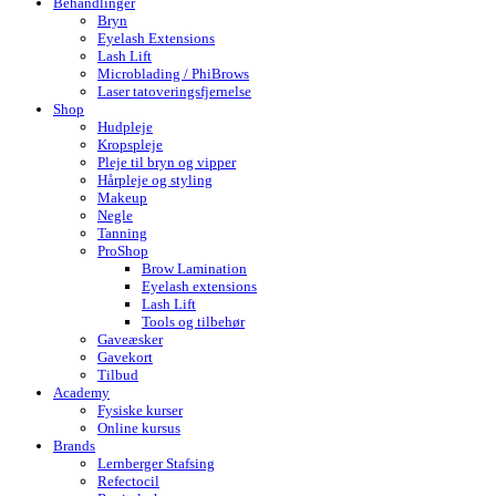
Behandlinger
Bryn
Eyelash Extensions
Lash Lift
Microblading / PhiBrows
Laser tatoveringsfjernelse
Shop
Hudpleje
Kropspleje
Pleje til bryn og vipper
Hårpleje og styling
Makeup
Negle
Tanning
ProShop
Brow Lamination
Eyelash extensions
Lash Lift
Tools og tilbehør
Gaveæsker
Gavekort
Tilbud
Academy
Fysiske kurser
Online kursus
Brands
Lernberger Stafsing
Refectocil