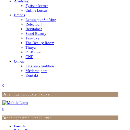
Academy
Fysiske kurser
Online kursus
Brands
Lernberger Stafsing
Refectocil
Revitalash
Sanzi Beauty
Tan-luxe
The Beauty Room
Thuya
PhiBrows
CND
Om os
Læs om klinikken
Medarbejdere
Kontakt
0
Der er ingen produkter i kurven.
0
Der er ingen produkter i kurven.
Forside