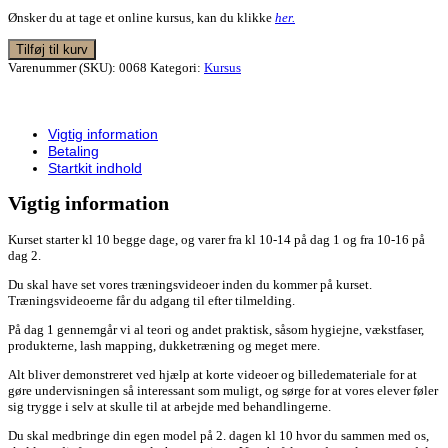
Ønsker du at tage et online kursus, kan du klikke
her.
Tilføj til kurv
Varenummer (SKU):
0068
Kategori:
Kursus
Vigtig information
Betaling
Startkit indhold
Vigtig information
Kurset starter kl 10 begge dage, og varer fra kl 10-14 på dag 1 og fra 10-16 på
dag 2.
Du skal have set vores træningsvideoer inden du kommer på kurset.
Træningsvideoerne får du adgang til efter tilmelding.
På dag 1 gennemgår vi al teori og andet praktisk, såsom hygiejne, vækstfaser,
produkterne, lash mapping, dukketræning og meget mere.
Alt bliver demonstreret ved hjælp at korte videoer og billedemateriale for at
gøre undervisningen så interessant som muligt, og sørge for at vores elever føler
sig trygge i selv at skulle til at arbejde med behandlingerne.
Du skal medbringe din egen model på 2. dagen kl 10 hvor du sammen med os,