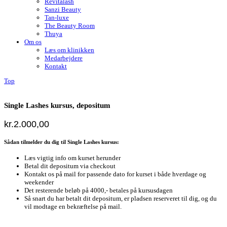
Revitalash
Sanzi Beauty
Tan-luxe
The Beauty Room
Thuya
Om os
Læs om klinikken
Medarbejdere
Kontakt
Top
Single Lashes kursus, depositum
kr.
2.000,00
Sådan tilmelder du dig til Single Lashes kursus:
Læs vigtig info om kurset herunder
Betal dit depositum via checkout
Kontakt os på mail for passende dato for kurset i både hverdage og
weekender
Det resterende beløb på 4000,- betales på kursusdagen
Så snart du har betalt dit depositum, er pladsen reserveret til dig, og du
vil modtage en bekræftelse på mail.