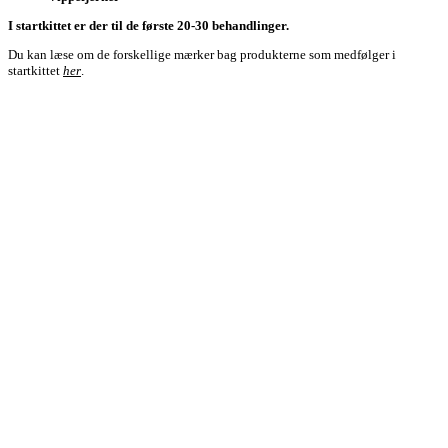
I startkittet er der til de første 20-30 behandlinger.
Du kan læse om de forskellige mærker bag produkterne som medfølger i
startkittet
her
.
Kontakt
The Beauty Room
v/ Marie Mollerup Andersen
Gormsgade 8A, 7100 Vejle
CVR.: 40668683
Mere info
Book din tid
Handelsbetingelser
Læs om klinikken