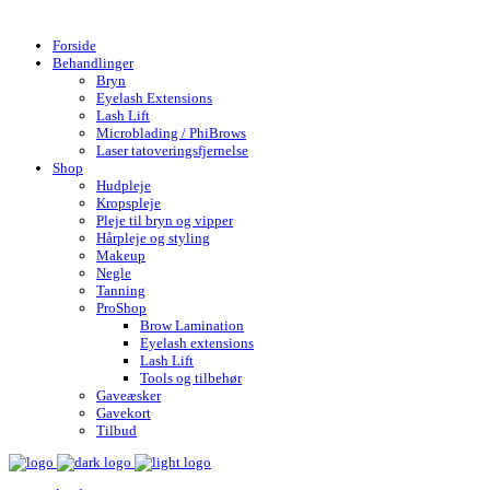
Gratis fragt over 599,- | Hurtig levering 1-4 hverdage
Forside
Behandlinger
Bryn
Eyelash Extensions
Lash Lift
Microblading / PhiBrows
Laser tatoveringsfjernelse
Shop
Hudpleje
Kropspleje
Pleje til bryn og vipper
Hårpleje og styling
Makeup
Negle
Tanning
ProShop
Brow Lamination
Eyelash extensions
Lash Lift
Tools og tilbehør
Gaveæsker
Gavekort
Tilbud