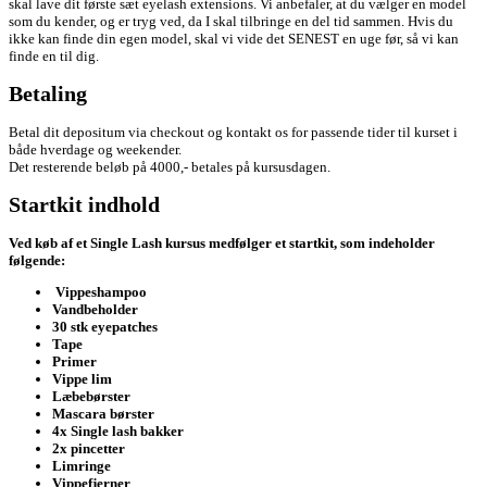
skal lave dit første sæt eyelash extensions. Vi anbefaler, at du vælger en model
som du kender, og er tryg ved, da I skal tilbringe en del tid sammen. Hvis du
ikke kan finde din egen model, skal vi vide det SENEST en uge før, så vi kan
finde en til dig.
Betaling
Betal dit depositum via checkout og kontakt os for passende tider til kurset i
både hverdage og weekender.
Det resterende beløb på 4000,- betales på kursusdagen.
Startkit indhold
Ved køb af et Single Lash kursus medfølger et startkit, som indeholder
følgende:
Vippeshampoo
Vandbeholder
30 stk eyepatches
Tape
Primer
Vippe lim
Læbebørster
Mascara børster
4x Single lash bakker
2x pincetter
Limringe
Vippefjerner