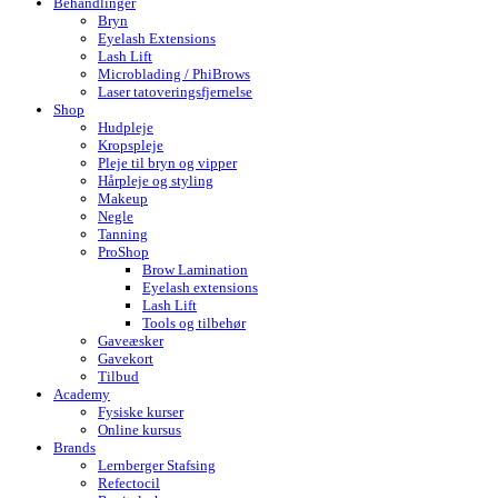
Behandlinger
Bryn
Eyelash Extensions
Lash Lift
Microblading / PhiBrows
Laser tatoveringsfjernelse
Shop
Hudpleje
Kropspleje
Pleje til bryn og vipper
Hårpleje og styling
Makeup
Negle
Tanning
ProShop
Brow Lamination
Eyelash extensions
Lash Lift
Tools og tilbehør
Gaveæsker
Gavekort
Tilbud
Academy
Fysiske kurser
Online kursus
Brands
Lernberger Stafsing
Refectocil