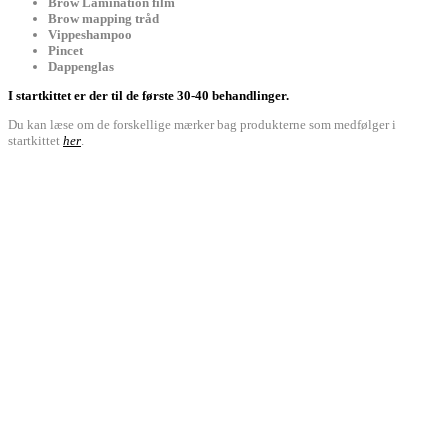
Brow Lamination film
Brow mapping tråd
Vippeshampoo
Pincet
Dappenglas
I startkittet er der til de første 30-40 behandlinger.
Du kan læse om de forskellige mærker bag produkterne som medfølger i
startkittet
her
.
Kontakt
The Beauty Room
v/ Marie Mollerup Andersen
Gormsgade 8A, 7100 Vejle
CVR.: 40668683
Mere info
Book din tid