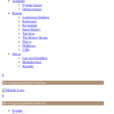
Academy
Fysiske kurser
Online kursus
Brands
Lernberger Stafsing
Refectocil
Revitalash
Sanzi Beauty
Tan-luxe
The Beauty Room
Thuya
PhiBrows
CND
Om os
Læs om klinikken
Medarbejdere
Kontakt
0
Der er ingen produkter i kurven.
0
Der er ingen produkter i kurven.
Forside