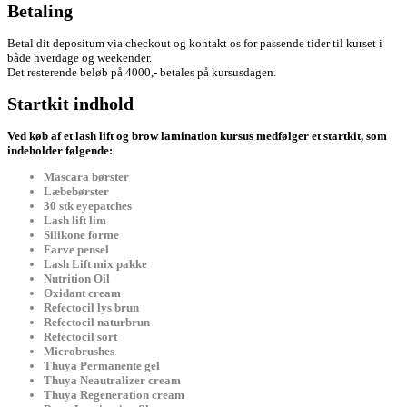
Betaling
Betal dit depositum via checkout og kontakt os for passende tider til kurset i
både hverdage og weekender.
Det resterende beløb på 4000,- betales på kursusdagen.
Startkit indhold
Ved køb af et lash lift og brow lamination kursus medfølger et startkit, som
indeholder følgende:
Mascara børster
Læbebørster
30 stk eyepatches
Lash lift lim
Silikone forme
Farve pensel
Lash Lift mix pakke
Nutrition Oil
Oxidant cream
Refectocil lys brun
Refectocil naturbrun
Refectocil sort
Microbrushes
Thuya Permanente gel
Thuya Neautralizer cream
Thuya Regeneration cream