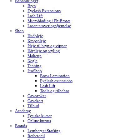
Behandlinger
Bryn
Eyelash Extensions
Lash Lift
Microblading / PhiBrows
Laser tatoveringsfjernelse
Shop
Hudpleje
Kropspleje
Pleje til bryn og vipper
Hårpleje og styling
Makeup
Negle
Tanning
ProShop
Brow Lamination
Eyelash extensions
Lash Lift
Tools og tilbehør
Gaveæsker
Gavekort
Tilbud
Academy
Fysiske kurser
Online kursus
Brands
Lernberger Stafsing
Refectocil