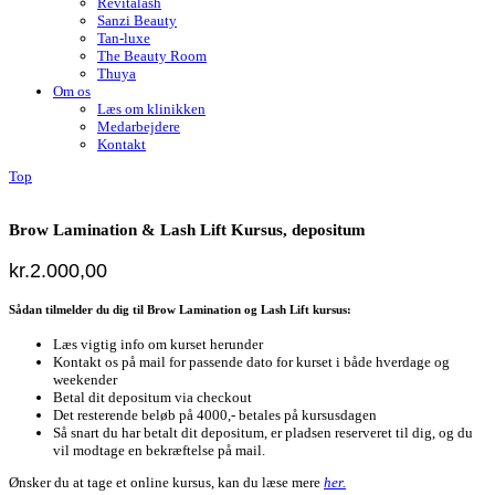
Revitalash
Sanzi Beauty
Tan-luxe
The Beauty Room
Thuya
Om os
Læs om klinikken
Medarbejdere
Kontakt
Top
Brow Lamination & Lash Lift Kursus, depositum
kr.
2.000,00
Sådan tilmelder du dig til Brow Lamination og Lash Lift kursus
:
Læs vigtig info om kurset herunder
Kontakt os på mail for passende dato for kurset i både hverdage og
weekender
Betal dit depositum via checkout
Det resterende beløb på 4000,- betales på kursusdagen
Så snart du har betalt dit depositum, er pladsen reserveret til dig, og du
vil modtage en bekræftelse på mail.
Ønsker du at tage et online kursus, kan du læse mere
her.