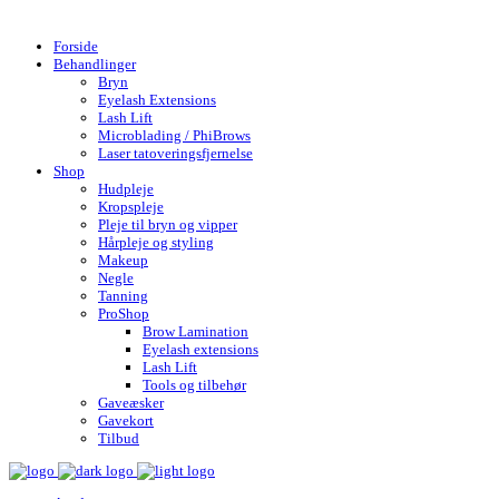
Gratis fragt over 599,- | Hurtig levering 1-4 hverdage
Forside
Behandlinger
Bryn
Eyelash Extensions
Lash Lift
Microblading / PhiBrows
Laser tatoveringsfjernelse
Shop
Hudpleje
Kropspleje
Pleje til bryn og vipper
Hårpleje og styling
Makeup
Negle
Tanning
ProShop
Brow Lamination
Eyelash extensions
Lash Lift
Tools og tilbehør
Gaveæsker
Gavekort
Tilbud