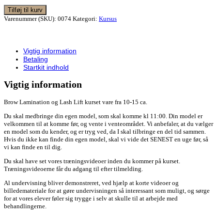
Tilføj til kurv
Varenummer (SKU):
0074
Kategori:
Kursus
Vigtig information
Betaling
Startkit indhold
Vigtig information
Brow Lamination og Lash Lift kurset vare fra 10-15 ca.
Du skal medbringe din egen model, som skal komme kl 11:00. Din model er
velkommen til at komme før, og vente i venteområdet. Vi anbefaler, at du vælger
en model som du kender, og er tryg ved, da I skal tilbringe en del tid sammen.
Hvis du ikke kan finde din egen model, skal vi vide det SENEST en uge før, så
vi kan finde en til dig.
Du skal have set vores træningsvideoer inden du kommer på kurset.
Træningsvideoerne får du adgang til efter tilmelding.
Al undervisning bliver demonstreret, ved hjælp at korte videoer og
billedemateriale for at gøre undervisningen så interessant som muligt, og sørge
for at vores elever føler sig trygge i selv at skulle til at arbejde med
behandlingerne.