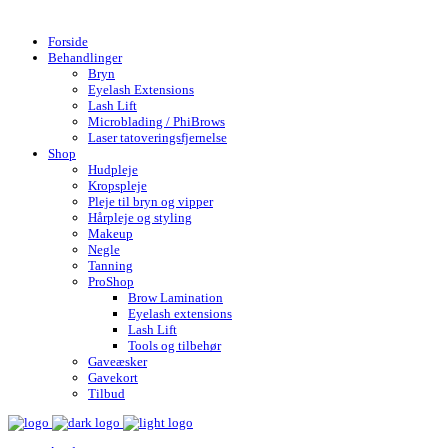
Gratis fragt over 599,- | Hurtig levering 1-4 hverdage
Forside
Behandlinger
Bryn
Eyelash Extensions
Lash Lift
Microblading / PhiBrows
Laser tatoveringsfjernelse
Shop
Hudpleje
Kropspleje
Pleje til bryn og vipper
Hårpleje og styling
Makeup
Negle
Tanning
ProShop
Brow Lamination
Eyelash extensions
Lash Lift
Tools og tilbehør
Gaveæsker
Gavekort
Tilbud