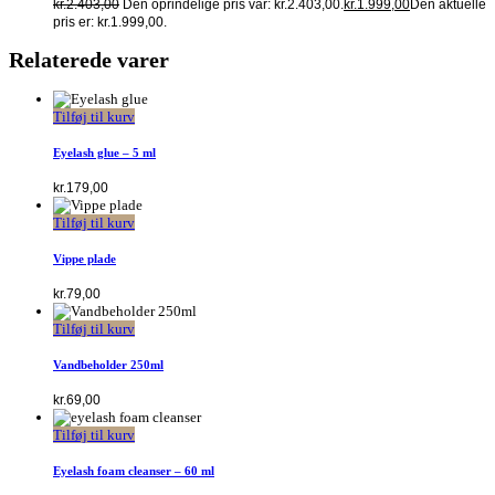
kr.
2.403,00
Den oprindelige pris var: kr.2.403,00.
kr.
1.999,00
Den aktuelle
pris er: kr.1.999,00.
Relaterede varer
Tilføj til kurv
Eyelash glue – 5 ml
kr.
179,00
Tilføj til kurv
Vippe plade
kr.
79,00
Tilføj til kurv
Vandbeholder 250ml
kr.
69,00
Tilføj til kurv
Eyelash foam cleanser – 60 ml