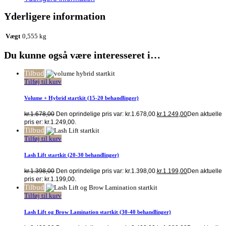
Yderligere information
Vægt
0,555 kg
Du kunne også være interesseret i…
Tilbud
Tilføj til kurv
Volume + Hybrid startkit (15-20 behandlinger)
kr.
1.678,00
Den oprindelige pris var: kr.1.678,00.
kr.
1.249,00
Den aktuelle
pris er: kr.1.249,00.
Tilbud
Tilføj til kurv
Lash Lift startkit (20-30 behandlinger)
kr.
1.398,00
Den oprindelige pris var: kr.1.398,00.
kr.
1.199,00
Den aktuelle
pris er: kr.1.199,00.
Tilbud
Tilføj til kurv
Lash Lift og Brow Lamination startkit (30-40 behandlinger)