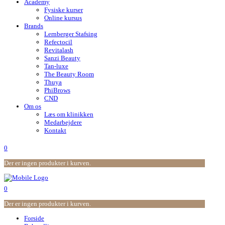
Academy
Fysiske kurser
Online kursus
Brands
Lernberger Stafsing
Refectocil
Revitalash
Sanzi Beauty
Tan-luxe
The Beauty Room
Thuya
PhiBrows
CND
Om os
Læs om klinikken
Medarbejdere
Kontakt
0
Der er ingen produkter i kurven.
0
Der er ingen produkter i kurven.
Forside