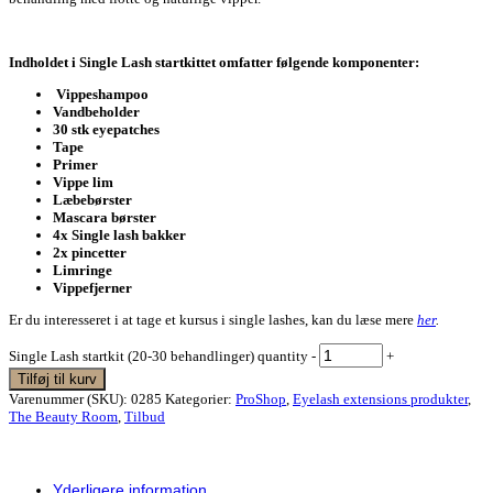
Indholdet i Single Lash startkittet omfatter følgende komponenter:
Vippeshampoo
Vandbeholder
30 stk eyepatches
Tape
Primer
Vippe lim
Læbebørster
Mascara børster
4x Single lash bakker
2x pincetter
Limringe
Vippefjerner
Er du interesseret i at tage et kursus i single lashes, kan du læse mere
her
.
Single Lash startkit (20-30 behandlinger) quantity
-
+
Tilføj til kurv
Varenummer (SKU):
0285
Kategorier:
ProShop
,
Eyelash extensions produkter
,
The Beauty Room
,
Tilbud
Yderligere information