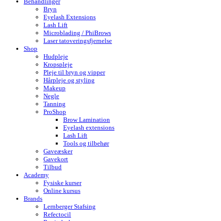
Behandlinger
Bryn
Eyelash Extensions
Lash Lift
Microblading / PhiBrows
Laser tatoveringsfjernelse
Shop
Hudpleje
Kropspleje
Pleje til bryn og vipper
Hårpleje og styling
Makeup
Negle
Tanning
ProShop
Brow Lamination
Eyelash extensions
Lash Lift
Tools og tilbehør
Gaveæsker
Gavekort
Tilbud
Academy
Fysiske kurser
Online kursus
Brands
Lernberger Stafsing
Refectocil