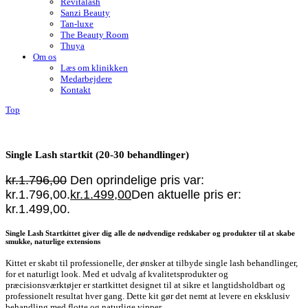
Revitalash
Sanzi Beauty
Tan-luxe
The Beauty Room
Thuya
Om os
Læs om klinikken
Medarbejdere
Kontakt
Top
Single Lash startkit (20-30 behandlinger)
kr.
1.796,00
Den oprindelige pris var:
kr.1.796,00.
kr.
1.499,00
Den aktuelle pris er:
kr.1.499,00.
Single Lash Startkittet giver dig alle de nødvendige redskaber og produkter til at skabe
smukke, naturlige extensions
Kittet er skabt til professionelle, der ønsker at tilbyde single lash behandlinger,
for et naturligt look. Med et udvalg af kvalitetsprodukter og
præcisionsværktøjer er startkittet designet til at sikre et langtidsholdbart og
professionelt resultat hver gang. Dette kit gør det nemt at levere en eksklusiv
behandling med flotte og naturlige vipper.