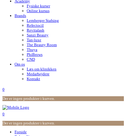
Academy
Fysiske kurser
Online kursus
Brands
Lernberger Stafsing
Refectocil
Revitalash
Sanzi Beauty
Tan-luxe
The Beauty Room
Thuya
PhiBrows
CND
Om os
Læs om klinikken
Medarbejdere
Kontakt
0
Der er ingen produkter i kurven.
0
Der er ingen produkter i kurven.
Forside