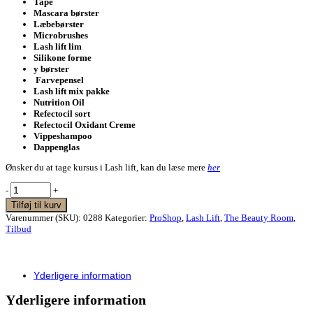
Tape
Mascara børster
Læbebørster
Microbrushes
Lash lift lim
Silikone forme
y børster
Farvepensel
Lash lift mix pakke
Nutrition Oil
Refectocil sort
Refectocil Oxidant Creme
Vippeshampoo
Dappenglas
Ønsker du at tage kursus i Lash lift, kan du læse mere
her
Lash
-
+
Lift
Tilføj til kurv
startkit
Varenummer (SKU):
0288
Kategorier:
ProShop
,
Lash Lift
,
The Beauty Room
,
(20-
Tilbud
30
behandlinger)
quantity
Yderligere information
Yderligere information