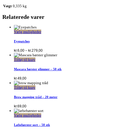
Vægt
0,335 kg
Relaterede varer
Dette
Vælg muligheder
vare
har
Eyepatches
flere
varianter.
Prisinterval:
kr.
6,00
–
kr.
279,00
kr.6,00
Mulighederne
til
kan
Tilføj til kurv
kr.279,00
vælges
på
Mascara børster glimmer – 50 stk
varesiden
kr.
49,00
Tilføj til kurv
Brow mapping tråd – 20 meter
kr.
69,00
Dette
Vælg muligheder
vare
har
Læbebørster sort – 50 stk
flere