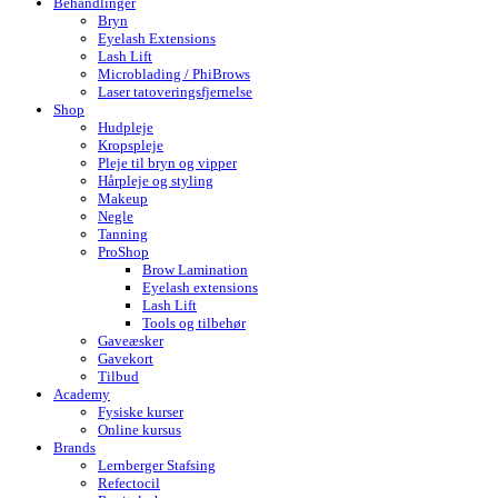
Behandlinger
Bryn
Eyelash Extensions
Lash Lift
Microblading / PhiBrows
Laser tatoveringsfjernelse
Shop
Hudpleje
Kropspleje
Pleje til bryn og vipper
Hårpleje og styling
Makeup
Negle
Tanning
ProShop
Brow Lamination
Eyelash extensions
Lash Lift
Tools og tilbehør
Gaveæsker
Gavekort
Tilbud
Academy
Fysiske kurser
Online kursus
Brands
Lernberger Stafsing
Refectocil