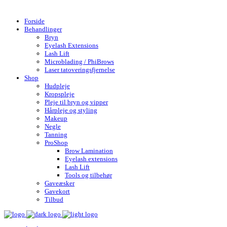
Gratis fragt over 599,- | Hurtig levering 1-4 hverdage
Forside
Behandlinger
Bryn
Eyelash Extensions
Lash Lift
Microblading / PhiBrows
Laser tatoveringsfjernelse
Shop
Hudpleje
Kropspleje
Pleje til bryn og vipper
Hårpleje og styling
Makeup
Negle
Tanning
ProShop
Brow Lamination
Eyelash extensions
Lash Lift
Tools og tilbehør
Gaveæsker
Gavekort
Tilbud