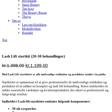
Revitalash
Sanzi Beauty
Tan-luxe
The Beauty Room
Thuya
Om os
Læs om klinikken
Medarbejdere
Kontakt
Top
Lash Lift startkit (20-30 behandlinger)
Den
Den
kr.
1.398,00
kr.
1.199,00
oprindelige
aktuelle
Med Lash Lift startkittet er alle nødvendige redskaber og produkter samlet i én pakke
pris
pris
var:
er:
Startkittet er sammensat til at give professionelle de nødvendige redskaber og
kr.1.398,00.
kr.1.199,00.
produkter til at udføre en komplet og lash lift behandling. Kittet indeholder en
række essentielle værktøjer og kvalitetsprodukter, der sikrer et professionelt og
langvarigt resultat.
Indholdet i Lash lift startkittet omfatter følgende komponenter:
30 stk eyepatches