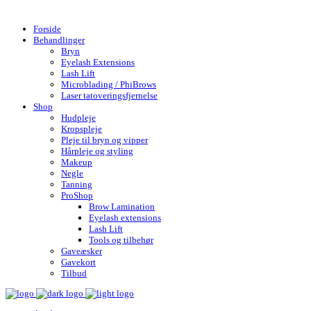
Gratis fragt over 599,- | Hurtig levering 1-4 hverdage
Forside
Behandlinger
Bryn
Eyelash Extensions
Lash Lift
Microblading / PhiBrows
Laser tatoveringsfjernelse
Shop
Hudpleje
Kropspleje
Pleje til bryn og vipper
Hårpleje og styling
Makeup
Negle
Tanning
ProShop
Brow Lamination
Eyelash extensions
Lash Lift
Tools og tilbehør
Gaveæsker
Gavekort
Tilbud