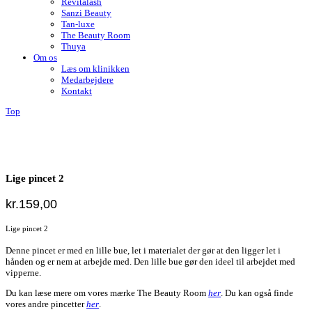
Revitalash
Sanzi Beauty
Tan-luxe
The Beauty Room
Thuya
Om os
Læs om klinikken
Medarbejdere
Kontakt
Top
Lige pincet 2
kr.
159,00
Lige pincet 2
Denne pincet er med en lille bue, let i materialet der gør at den ligger let i
hånden og er nem at arbejde med. Den lille bue gør den ideel til arbejdet med
vipperne.
Du kan læse mere om vores mærke The Beauty Room
her
. Du kan også finde
vores andre pincetter
her
.