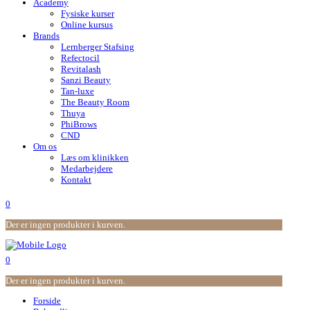
Academy
Fysiske kurser
Online kursus
Brands
Lernberger Stafsing
Refectocil
Revitalash
Sanzi Beauty
Tan-luxe
The Beauty Room
Thuya
PhiBrows
CND
Om os
Læs om klinikken
Medarbejdere
Kontakt
0
Der er ingen produkter i kurven.
0
Der er ingen produkter i kurven.
Forside