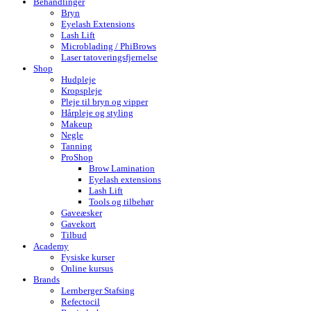
Behandlinger
Bryn
Eyelash Extensions
Lash Lift
Microblading / PhiBrows
Laser tatoveringsfjernelse
Shop
Hudpleje
Kropspleje
Pleje til bryn og vipper
Hårpleje og styling
Makeup
Negle
Tanning
ProShop
Brow Lamination
Eyelash extensions
Lash Lift
Tools og tilbehør
Gaveæsker
Gavekort
Tilbud
Academy
Fysiske kurser
Online kursus
Brands
Lernberger Stafsing
Refectocil