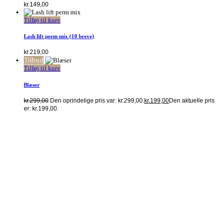
kr.
149,00
Tilføj til kurv
Lash lift perm mix (10 breve)
kr.
219,00
Tilbud
Tilføj til kurv
Blæser
kr.
299,00
Den oprindelige pris var: kr.299,00.
kr.
199,00
Den aktuelle pris
er: kr.199,00.
Kontakt
The Beauty Room
v/ Marie Mollerup Andersen
Gormsgade 8A, 7100 Vejle
CVR.: 40668683