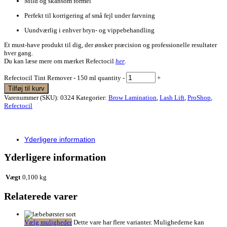
Mild og skånsom formel
Perfekt til korrigering af små fejl under farvning
Uundværlig i enhver bryn- og vippebehandling
Et must-have produkt til dig, der ønsker præcision og professionelle resultater
hver gang.
Du kan læse mere om mærket Refectocil
her
.
Refectocil Tint Remover - 150 ml quantity
-
+
Tilføj til kurv
Varenummer (SKU):
0324
Kategorier:
Brow Lamination
,
Lash Lift
,
ProShop
,
Refectocil
Yderligere information
Yderligere information
Vægt
0,100 kg
Relaterede varer
Vælg muligheder
Dette vare har flere varianter. Mulighederne kan