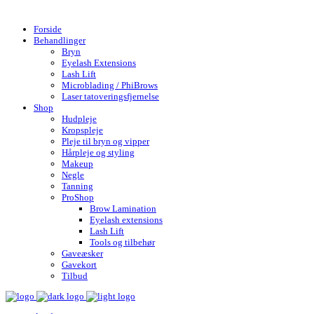
Gratis fragt over 599,- | Hurtig levering 1-4 hverdage
Forside
Behandlinger
Bryn
Eyelash Extensions
Lash Lift
Microblading / PhiBrows
Laser tatoveringsfjernelse
Shop
Hudpleje
Kropspleje
Pleje til bryn og vipper
Hårpleje og styling
Makeup
Negle
Tanning
ProShop
Brow Lamination
Eyelash extensions
Lash Lift
Tools og tilbehør
Gaveæsker
Gavekort
Tilbud