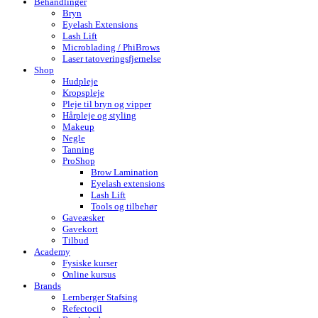
Behandlinger
Bryn
Eyelash Extensions
Lash Lift
Microblading / PhiBrows
Laser tatoveringsfjernelse
Shop
Hudpleje
Kropspleje
Pleje til bryn og vipper
Hårpleje og styling
Makeup
Negle
Tanning
ProShop
Brow Lamination
Eyelash extensions
Lash Lift
Tools og tilbehør
Gaveæsker
Gavekort
Tilbud
Academy
Fysiske kurser
Online kursus
Brands
Lernberger Stafsing
Refectocil