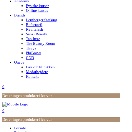
Academy
Fysiske kurser
Online kursus
Brands
Lernberger Stafsing
Refectocil
Revitalash
Sanzi Beauty
Tan-luxe
The Beauty Room
Thuya
PhiBrows
CND
Om os
Læs om klinikken
Medarbejdere
Kontakt
0
Der er ingen produkter i kurven.
0
Der er ingen produkter i kurven.
Forside