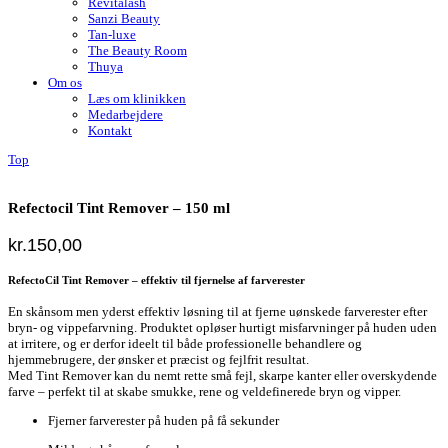
Revitalash
Sanzi Beauty
Tan-luxe
The Beauty Room
Thuya
Om os
Læs om klinikken
Medarbejdere
Kontakt
Top
Refectocil Tint Remover – 150 ml
kr.
150,00
RefectoCil Tint Remover – effektiv til fjernelse af farverester
En skånsom men yderst effektiv løsning til at fjerne uønskede farverester efter
bryn- og vippefarvning. Produktet opløser hurtigt misfarvninger på huden uden
at irritere, og er derfor ideelt til både professionelle behandlere og
hjemmebrugere, der ønsker et præcist og fejlfrit resultat.
Med Tint Remover kan du nemt rette små fejl, skarpe kanter eller overskydende
farve – perfekt til at skabe smukke, rene og veldefinerede bryn og vipper.
Fjerner farverester på huden på få sekunder