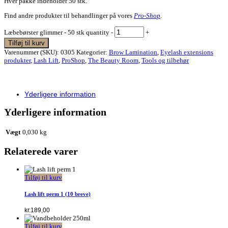
Hver pakke indeholder 50 stk.
Find andre produkter til behandlinger på vores
Pro-Shop
.
Læbebørster glimmer - 50 stk quantity
-
+
Tilføj til kurv
Varenummer (SKU):
0305
Kategorier:
Brow Lamination
,
Eyelash extensions
produkter
,
Lash Lift
,
ProShop
,
The Beauty Room
,
Tools og tilbehør
Yderligere information
Yderligere information
Vægt
0,030 kg
Relaterede varer
Tilføj til kurv
Lash lift perm 1 (10 breve)
kr.
189,00
Tilføj til kurv