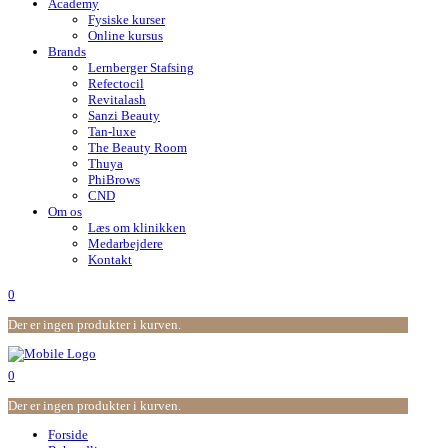
Academy
Fysiske kurser
Online kursus
Brands
Lernberger Stafsing
Refectocil
Revitalash
Sanzi Beauty
Tan-luxe
The Beauty Room
Thuya
PhiBrows
CND
Om os
Læs om klinikken
Medarbejdere
Kontakt
0
Der er ingen produkter i kurven.
0
Der er ingen produkter i kurven.
Forside