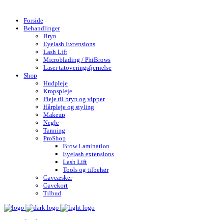
Gratis fragt over 599,- | Hurtig levering 1-4 hverdage
Forside
Behandlinger
Bryn
Eyelash Extensions
Lash Lift
Microblading / PhiBrows
Laser tatoveringsfjernelse
Shop
Hudpleje
Kropspleje
Pleje til bryn og vipper
Hårpleje og styling
Makeup
Negle
Tanning
ProShop
Brow Lamination
Eyelash extensions
Lash Lift
Tools og tilbehør
Gaveæsker
Gavekort
Tilbud