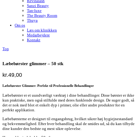
Revitalash
Sanzi Beauty
Tan-luxe
The Beauty Room
Thuya
Om os
Læs om klinikken
Medarbejdere
Kontakt
Top
Læbebørster glimmer – 50 stk
kr.
49,00
Læbebørster Glimmer: Perfekt til Professionelle Behandlinger
Læbebørster er et uundværligt værktøj i dine behandlinger. Disse børster er ikke
kun praktiske, men også stilfulde med deres funklende design. De suger godt, så
det er nok med blot et enkelt dyp i primer, olie eller andre produkter for en
perfekt applikation.
Læbebørsterne er designet til engangsbrug, hvilket sikrer høj hygiejnestandard
og bekvemmelighed. Efter hver behandling skal de smides ud, så du kan tilbyde
dine kunder den bedste og mest sikre oplevelse.