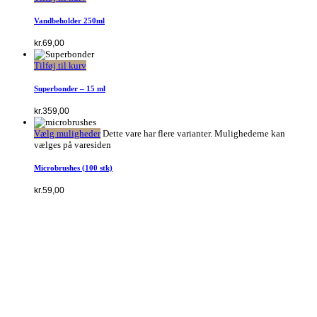
Vandbeholder 250ml
kr.
69,00
Tilføj til kurv
Superbonder – 15 ml
kr.
359,00
Vælg muligheder
Dette vare har flere varianter. Mulighederne kan
vælges på varesiden
Microbrushes (100 stk)
kr.
59,00
Kontakt
The Beauty Room
v/ Marie Mollerup Andersen