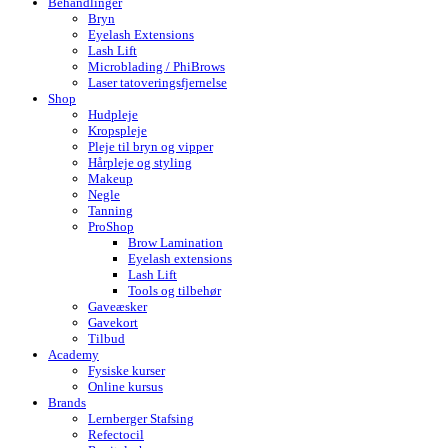
Behandlinger
Bryn
Eyelash Extensions
Lash Lift
Microblading / PhiBrows
Laser tatoveringsfjernelse
Shop
Hudpleje
Kropspleje
Pleje til bryn og vipper
Hårpleje og styling
Makeup
Negle
Tanning
ProShop
Brow Lamination
Eyelash extensions
Lash Lift
Tools og tilbehør
Gaveæsker
Gavekort
Tilbud
Academy
Fysiske kurser
Online kursus
Brands
Lernberger Stafsing
Refectocil