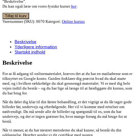
“Beskrivelse”.
Du kan også læse om vores fysiske kurser
her
.
Tilføj til kurv
Varenummer (SKU):
0070
Kategori:
Online kursus
Beskrivelse
Yderligere information
Startskit indhold
Beskrivelse
For at få adgang til onlinematerialet, kræves det at du har en mailadresse som er
tilknyttet en Google konto. Guiden forklarer dig præcist hvad du skal starte
med, og i hvilken rækkefølge du skal gennemgå materialet. Vi er med dig hele
vejen indtil du består – og du har lige så længe til at færdiggøre dit kursus, som
du har brug for.
Når du føler dig klar til din første behandling, er det vigtigt at du får taget gode
billeder før, undervejs og efterfølgende. Her vil vi komme med rettelser om
nødvendigt. Du må sende alle de billeder og spørgsmål til os, som du har
undervejs, og der er ingen grænser for, hvor mange forsøg du må bruge for at
bestå.
Når vi mener, at du har mestret metoderne du skal kunne, så består du din
uddannelse. Herefter sender vi dit certifikat med posten.