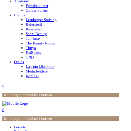
Academy
Fysiske kurser
Online kursus
Brands
Lernberger Stafsing
Refectocil
Revitalash
Sanzi Beauty
Tan-luxe
The Beauty Room
Thuya
PhiBrows
CND
Om os
Læs om klinikken
Medarbejdere
Kontakt
0
Der er ingen produkter i kurven.
0
Der er ingen produkter i kurven.
Forside