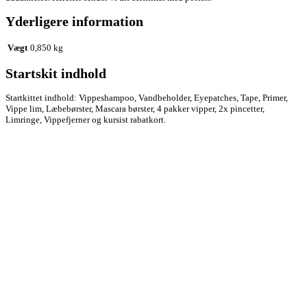
Yderligere information
Vægt
0,850 kg
Startskit indhold
Startkittet indhold: Vippeshampoo, Vandbeholder, Eyepatches, Tape, Primer,
Vippe lim, Læbebørster, Mascara børster, 4 pakker vipper, 2x pincetter,
Limringe, Vippefjerner og kursist rabatkort.
Kontakt
The Beauty Room
v/ Marie Mollerup Andersen
Gormsgade 8A, 7100 Vejle
CVR.: 40668683
Mere info