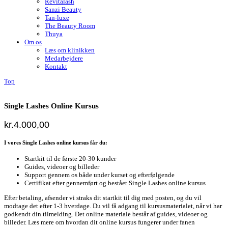
Revitalash
Sanzi Beauty
Tan-luxe
The Beauty Room
Thuya
Om os
Læs om klinikken
Medarbejdere
Kontakt
Top
Single Lashes Online Kursus
kr.
4.000,00
I vores Single Lashes online kursus får du:
Startkit til de første 20-30 kunder
Guides, videoer og billeder
Support gennem os både under kurset og efterfølgende
Certifikat efter gennemført og bestået Single Lashes online kursus
Efter betaling, afsender vi straks dit startkit til dig med posten, og du vil
modtage det efter 1-3 hverdage. Du vil få adgang til kursusmaterialet, når vi har
godkendt din tilmelding. Det online materiale består af guides, videoer og
billeder. Læs mere om hvordan dit online kursus fungerer under fanen