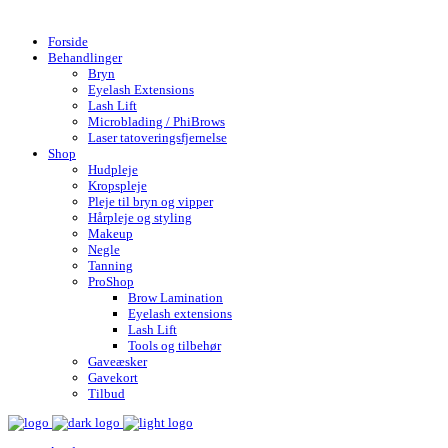
Gratis fragt over 599,- | Hurtig levering 1-4 hverdage
Forside
Behandlinger
Bryn
Eyelash Extensions
Lash Lift
Microblading / PhiBrows
Laser tatoveringsfjernelse
Shop
Hudpleje
Kropspleje
Pleje til bryn og vipper
Hårpleje og styling
Makeup
Negle
Tanning
ProShop
Brow Lamination
Eyelash extensions
Lash Lift
Tools og tilbehør
Gaveæsker
Gavekort
Tilbud