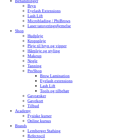
Behandlinger
Bryn
Eyelash Extensions
Lash Lift
Microblading / PhiBrows
Laser tatoveringsfjernelse
Shop
Hudpleje
Kropspleje
Pleje til bryn og vipper
Hårpleje og styling
Makeup
Negle
Tanning
ProShop
Brow Lamination
Eyelash extensions
Lash Lift
Tools og tilbehør
Gaveæsker
Gavekort
Tilbud
Academy
Fysiske kurser
Online kursus
Brands
Lernberger Stafsing
Refectocil