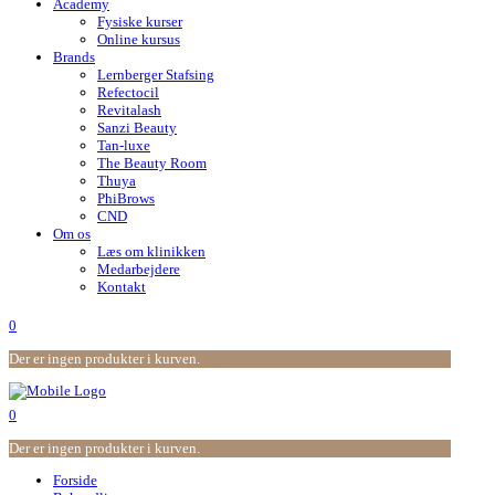
Academy
Fysiske kurser
Online kursus
Brands
Lernberger Stafsing
Refectocil
Revitalash
Sanzi Beauty
Tan-luxe
The Beauty Room
Thuya
PhiBrows
CND
Om os
Læs om klinikken
Medarbejdere
Kontakt
0
Der er ingen produkter i kurven.
0
Der er ingen produkter i kurven.
Forside