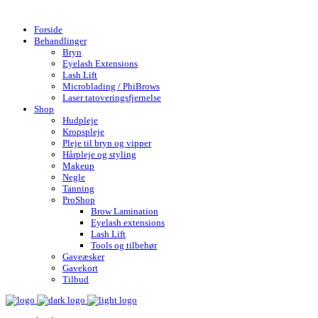
Gratis fragt over 599,- | Hurtig levering 1-4 hverdage
Forside
Behandlinger
Bryn
Eyelash Extensions
Lash Lift
Microblading / PhiBrows
Laser tatoveringsfjernelse
Shop
Hudpleje
Kropspleje
Pleje til bryn og vipper
Hårpleje og styling
Makeup
Negle
Tanning
ProShop
Brow Lamination
Eyelash extensions
Lash Lift
Tools og tilbehør
Gaveæsker
Gavekort
Tilbud