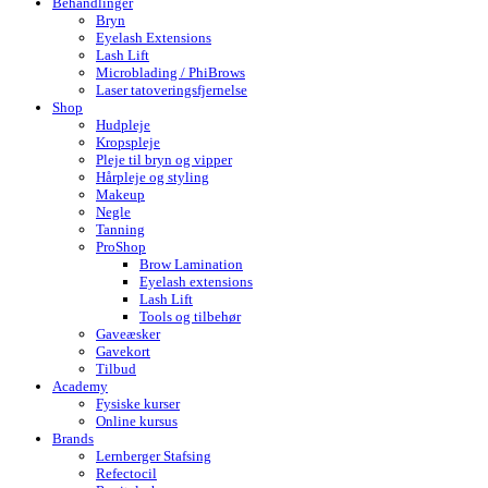
Behandlinger
Bryn
Eyelash Extensions
Lash Lift
Microblading / PhiBrows
Laser tatoveringsfjernelse
Shop
Hudpleje
Kropspleje
Pleje til bryn og vipper
Hårpleje og styling
Makeup
Negle
Tanning
ProShop
Brow Lamination
Eyelash extensions
Lash Lift
Tools og tilbehør
Gaveæsker
Gavekort
Tilbud
Academy
Fysiske kurser
Online kursus
Brands
Lernberger Stafsing
Refectocil