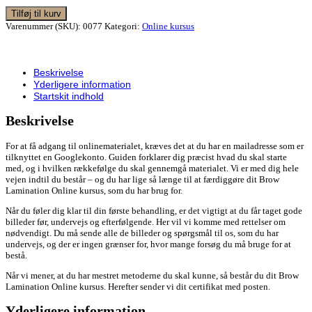
Tilføj til kurv
Varenummer (SKU):
0077
Kategori:
Online kursus
Beskrivelse
Yderligere information
Startskit indhold
Beskrivelse
For at få adgang til onlinematerialet, kræves det at du har en mailadresse som er
tilknyttet en Googlekonto. Guiden forklarer dig præcist hvad du skal starte
med, og i hvilken rækkefølge du skal gennemgå materialet. Vi er med dig hele
vejen indtil du består – og du har lige så længe til at færdiggøre dit Brow
Lamination Online kursus, som du har brug for.
Når du føler dig klar til din første behandling, er det vigtigt at du får taget gode
billeder før, undervejs og efterfølgende. Her vil vi komme med rettelser om
nødvendigt. Du må sende alle de billeder og spørgsmål til os, som du har
undervejs, og der er ingen grænser for, hvor mange forsøg du må bruge for at
bestå.
Når vi mener, at du har mestret metoderne du skal kunne, så består du dit Brow
Lamination Online kursus. Herefter sender vi dit certifikat med posten.
Yderligere information