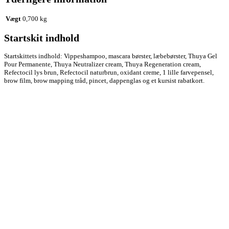
Vægt
0,700 kg
Startskit indhold
Startskittets indhold: Vippeshampoo, mascara børster, læbebørster, Thuya Gel
Pour Permanente, Thuya Neutralizer cream, Thuya Regeneration cream,
Refectocil lys brun, Refectocil naturbrun, oxidant creme, 1 lille farvepensel,
brow film, brow mapping tråd, pincet, dappenglas og et kursist rabatkort.
Kontakt
The Beauty Room
v/ Marie Mollerup Andersen
Gormsgade 8A, 7100 Vejle
CVR.: 40668683
Mere info