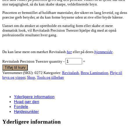
stor nøjagtighed, så du kan skabe skarpe, veldefinerede bryn.
Pincetten er fremstillet af holdbare materialer, der sikrer en lang levetid, og dens
præcise greb betyder, at du kan forme brynene uden at rive eller bryde hårene.
Uanset om du ønsker at opretholde en naturlig form eller skabe et mere
dramatisk look, vil Revitalash Precision Tweezer hjælpe dig med at opnå
professionelle resultater hver gang.
Du kan læse mere om mærket Revitalash
her
eller på deres
hjemmeside
.
Revitalash Precision Tweezer quantity
-
+
Tilføj til kurv
Varenummer (SKU):
0272
Kategorier:
Revitalash
,
Brow Lamination
,
Pleje til
bryn og vipper
,
Shop
,
Tools og tilbehør
Yderligere information
Hvad gør den
Fordele
Højdepunkter
Yderligere information