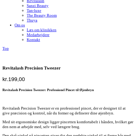
Revitalash
Sanzi Beauty
Tan-luxe
The Beauty Room
Thuya
Om os
Læs om klinikken
Medarbejdere
Kontakt
Top
Revitalash Precision Tweezer
kr.
199,00
Revitalash Precision Tweezer: Professionel Pincet til Øjenbryn
Revitalash Precision Tweezer er en professionel pincet, der er designet til at
give præcision og kontrol, når du former og definerer dine øjenbryn.
Med sit ergonomiske design ligger pincetten komfortabelt i hånden, hvilket gør
den nem at arbejde med, selv ved længere brug.
Den skrå vinkel på pincetten giver dig den perfekte vinkel til at fjerne hår med