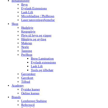
Behandlinger
Bryn
Eyelash Extensions
Lash Lift
Microblading / PhiBrows
Laser tatoveringsfjernelse
Shop
Hudpleje
Kropspleje
Pleje til bryn og vipper
Hårpleje og styling
Makeup
Negle
Tanning
ProShop
Brow Lamination
Eyelash extensions
Lash Lift
Tools og tilbehør
Gaveæsker
Gavekort
Tilbud
Academy
Fysiske kurser
Online kursus
Brands
Lernberger Stafsing
Refectocil