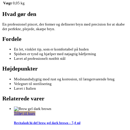
Vægt
0,05 kg
Hvad gør den
En professionel pincet, der former og definerer bryn med precision for at skabe
det perfekte, plejede, skarpe bryn.
Fordele
En let, vinklet tip, som er komfortabel på huden
Spidsen er tynd og hjælper med nøjagtig hårfjerning
Lavet af professionelt rustfrit stål
Højdepunkter
Modstandsdygtig mod rust og korrosion, til længervarende brug
Velegnet til sterilisering
Lavet i Italien
Relaterede varer
Tilføj til kurv
Revitalash hi-def brow gel dark brown – 7,4 ml