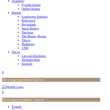
Academy
Fysiske kurser
Online kursus
Brands
Lernberger Stafsing
Refectocil
Revitalash
Sanzi Beauty
Tan-luxe
The Beauty Room
Thuya
PhiBrows
CND
Om os
Læs om klinikken
Medarbejdere
Kontakt
0
Der er ingen produkter i kurven.
0
Der er ingen produkter i kurven.
Forside