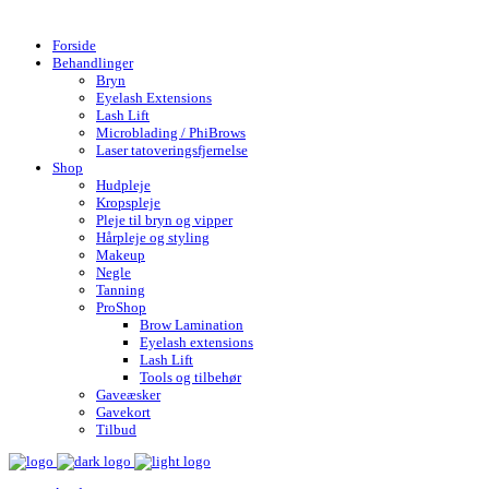
Gratis fragt over 599,- | Hurtig levering 1-4 hverdage
Forside
Behandlinger
Bryn
Eyelash Extensions
Lash Lift
Microblading / PhiBrows
Laser tatoveringsfjernelse
Shop
Hudpleje
Kropspleje
Pleje til bryn og vipper
Hårpleje og styling
Makeup
Negle
Tanning
ProShop
Brow Lamination
Eyelash extensions
Lash Lift
Tools og tilbehør
Gaveæsker
Gavekort
Tilbud